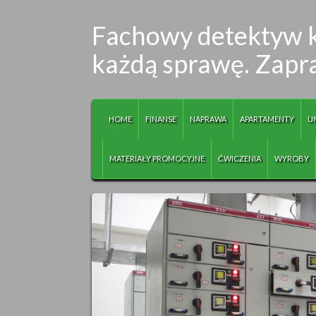
Fachowy detektyw k
każdą sprawę. Zapr
HOME
FINANSE
NAPRAWA
APARTAMENTY
U
MATERIAŁY PROMOCYJNE
ĆWICZENIA
WYROBY