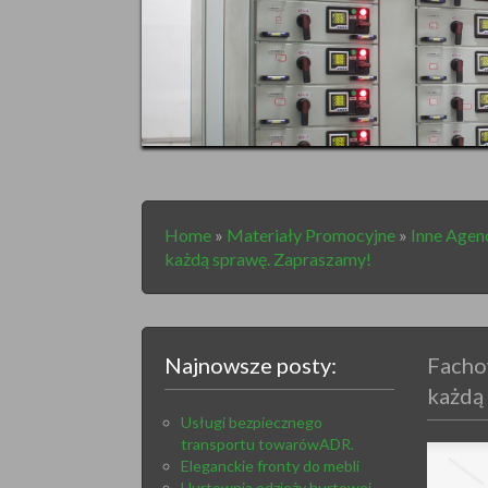
Home
»
Materiały Promocyjne
»
Inne Agen
każdą sprawę. Zapraszamy!
Najnowsze posty:
Facho
każdą
Usługi bezpiecznego
transportu towarówADR.
Eleganckie fronty do mebli
Hurtownia odzieży hurtowej