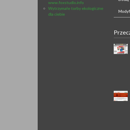
www.foxstudio.info
Wytrzymałe torby ekologiczne
Modyfi
dla ciebie
Przec