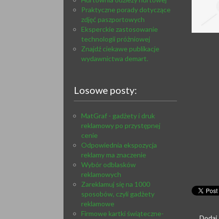
Praktyczne porady dotyczące
zdjęć paszportowych
Eksperckie zastosowanie
technologii próżniowej
Znajdź ciekawe publikacje
wydawnictwa demart.
Losowe posty:
MatGraf - gadżety i druk
reklamowy po przystępnej
cenie
Odpowiednia ekspozycja
reklamy ma znaczenie
Wybór odblasków
reklamowych
Zareklamuj się na 1000
sposobów, czyli gadżety
reklamowe
Firmowe kartki świąteczne-
Dodaj