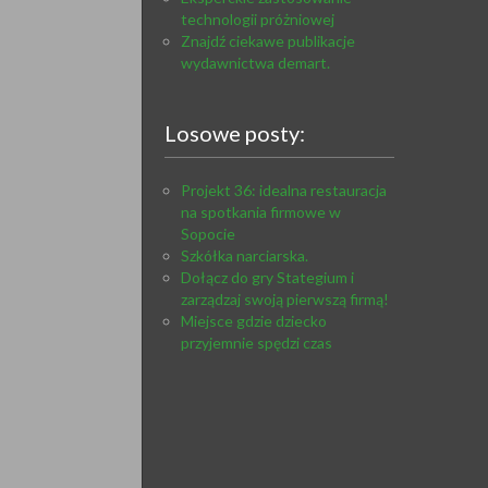
technologii próżniowej
Znajdź ciekawe publikacje
wydawnictwa demart.
Losowe posty:
Projekt 36: idealna restauracja
na spotkania firmowe w
Sopocie
Szkółka narciarska.
Dołącz do gry Stategium i
zarządzaj swoją pierwszą firmą!
Miejsce gdzie dziecko
przyjemnie spędzi czas