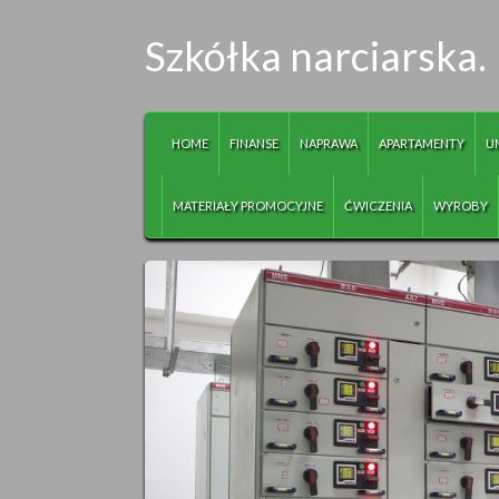
Szkółka narciarska.
HOME
FINANSE
NAPRAWA
APARTAMENTY
U
MATERIAŁY PROMOCYJNE
ĆWICZENIA
WYROBY