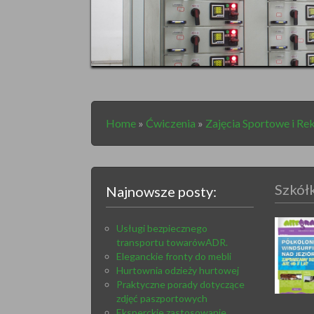
Home
»
Ćwiczenia
»
Zajęcia Sportowe i Re
Szkółk
Najnowsze posty:
Usługi bezpiecznego
transportu towarówADR.
Eleganckie fronty do mebli
Hurtownia odzieży hurtowej
Praktyczne porady dotyczące
zdjęć paszportowych
Eksperckie zastosowanie