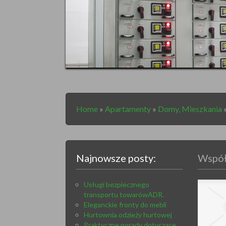
Home
»
Apartamenty
»
Domy, Mieszkania
Najnowsze posty:
Współ
Usługi bezpiecznego
transportu towarówADR.
Eleganckie fronty do mebli
Hurtownia odzieży hurtowej
Praktyczne porady dotyczące