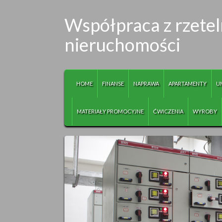
Współpraca z rzetel
nieruchomości
HOME
FINANSE
NAPRAWA
APARTAMENTY
U
MATERIAŁY PROMOCYJNE
ĆWICZENIA
WYROBY