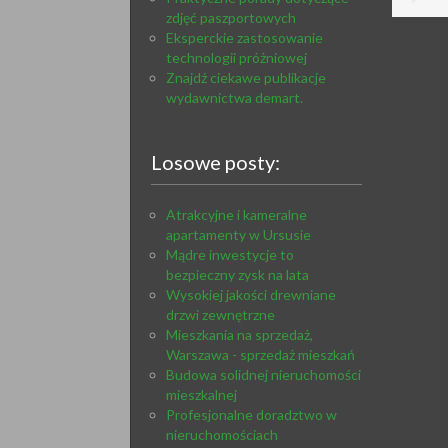
zdjęć paszportowych
Eksperckie zastosowanie
technologii próżniowej
Znajdź ciekawe publikacje
wydawnictwa demart.
Losowe posty:
Atrakcyjne i kameralne
apartamenty w Ursusie
Mądre inwestycje to
bezpieczny zysk na lata
Wysokiej jakości drewniane
drzwi zewnętrzne
Mieszkania na sprzedaż,
Warszawa - sprzedaż mieszkań
Budowa solidnej nieruchomości
mieszkalnej
Profesjonalne doradztwo w
nieruchomościach