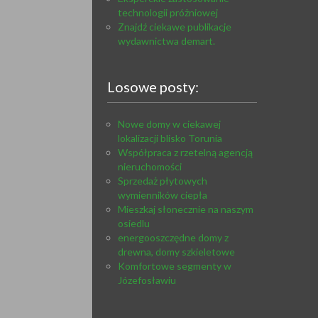
technologii próżniowej
Znajdź ciekawe publikacje
wydawnictwa demart.
Losowe posty:
Nowe domy w ciekawej
lokalizacji blisko Torunia
Współpraca z rzetelną agencją
nieruchomości
Sprzedaż płytowych
wymienników ciepła
Mieszkaj słonecznie na naszym
osiedlu
energooszczędne domy z
drewna, domy szkieletowe
Komfortowe segmenty w
Józefosławiu