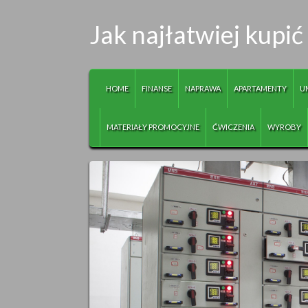
Jak najłatwiej kupi
HOME
FINANSE
NAPRAWA
APARTAMENTY
U
MATERIAŁY PROMOCYJNE
ĆWICZENIA
WYROBY