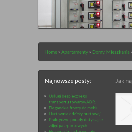
Home
»
Apartamenty
»
Domy, Mieszkania
Najnowsze posty:
Jak na
Usługi bezpiecznego
transportu towarówADR.
Eleganckie fronty do mebli
Hurtownia odzieży hurtowej
Praktyczne porady dotyczące
zdjęć paszportowych
Eksperckie zastosowanie